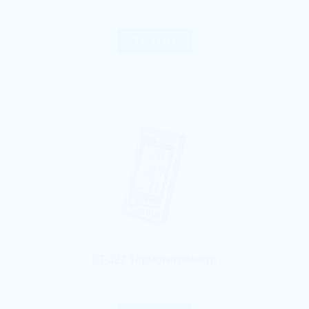
Арт.
481882
Заказать
DT-322 Термогигрометр
Арт.
481707