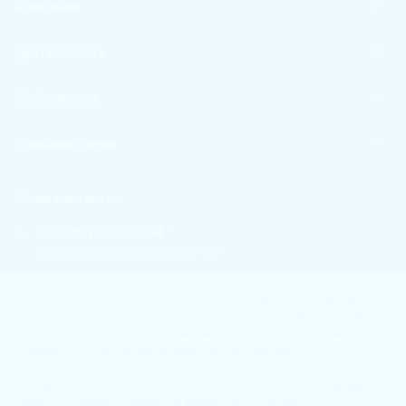
Компания
Деятельность
Информация
Пользователям
Наши контакты
+7 (383) 383-02-94
Работаем пн.-пт. с 08:00 до 17:00
tech@kip.su
ООО ТСЦ "Рэлсиб" использует cookie (файлы с данными о
прошлых посещениях сайта) для персонализации сервисов
и повышения удобства пользователей. Вы можете запретить
Новосибирск, Немировича-Данченко, 128/1
обработку cookie в настройках своего браузера.
Продолжая пользование сайтом, Вы даете свое
tech@kip.su
согласие
на
работу с cookie.
Обработка Ваших персональных