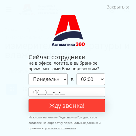
Закрыть
Главная
Продукты
СЕМ
измерители температуры и влажности сем
измерители температуры и
влажности сем
Сейчас сотрудники
не в офисе. Хотите, в выбранное
время мы сами Вам перезвоним?
в
Жду звонка!
Нажимая на кнопку "
Жду звонка!
", я даю свое
согласие на обработку персональных данных и
принимаю
условия соглашения