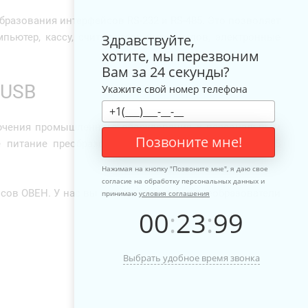
разования интерфейсов RS-232 и RS-485. Это позволяет
Здравствуйте,
ьютер, кассу, считыватель штрих-кодов, электронные
хотите, мы перезвоним
Вам за 24 секунды?
 USB
Укажите свой номер телефона
лючения промышленного оборудования к персональным
Позвоните мне!
е питание преобразователя интерфейсов USB – RS485
Нажимая на кнопку "
Позвоните мне
", я даю свое
согласие на обработку персональных данных и
сов ОВЕН. У нас вы можете купить как преобразователи
принимаю
условия соглашения
00
:
23
:
99
Выбрать удобное время звонка