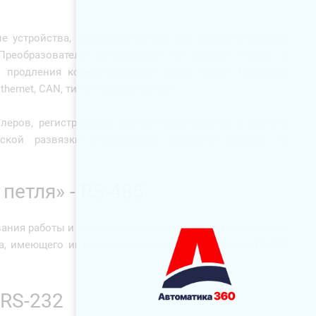
е устройства, предназначенные для передачи данных
реобразователи интерфейсов не следует путать с
и продления коммутационной линии связи. Наиболее
hernet, CAN, типа «токовая петля».
еров, регистраторов, систем сбора данных и другого
еской развязки интерфейсов, передачи данных по
петля» - RS-485
вания работы и взаимного преобразования интерфейсов
а, имеющего интерфейс «токовая петля», в сеть RS-485
 RS-232