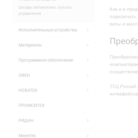
Шкафы автоматики, пульты
Как и в пре
управления
подключать 
весы и много
Исполнительные устройства
Преобр
Материалы
Преобразов
Программное обеспечение
компьютера
осуществляе
ОВЕН
ТСЦ Рэлсиб 
НОВАТЕК
интерфейсов 
ПРОМСИТЕХ
РИДАН
Meyertec