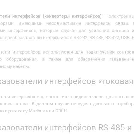
тели интерфейсов (конвертеры интерфейсов)
– электронны
орами, имеющими несовместимые интерфейсы связи. П
ями интерфейсов, которые служат для усиления сигнала 
 преобразователи интерфейсов: RS-232, RS-485, RS-422, USB, Et
тели интерфейсов используются для подключения контролл
го оборудования, а также для обеспечения гальванич
нному кабелю.
азователи интерфейсов «токовая 
тели интерфейсов данного типа предназначены для согласо
оковая петля». В данном случае передача данных от прибор
по протоколу Modbus или ОВЕН.
азователи интерфейсов RS-485 и