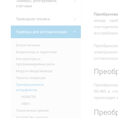
Таймеры, реле времени,
счётчики
Преобразова
Приводная техника
между приб
повторител
Приборы для автоматизации
востребованы
Блоки питания
Преобразова
электронно
Индикаторы и задатчики
оптоволоко
Контроллеры и
программируемые реле
Преобр
Модули ввода/вывода
Панели оператора
Преобразователи
Преобразова
интерфейсов
RS-485 и «т
НОВАТЕК
происходит 
ОВЕН
Преобр
Техническое зрение
Устройства защиты