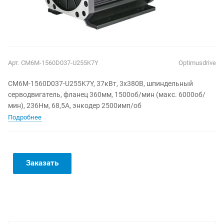
Арт.
CM6M-1560D037-U255K7Y
Optimusdrive
CM6M-1560D037-U255K7Y, 37кВт, 3х380В, шпиндельный
серводвигатель, фланец 360мм, 1500об/мин (макс. 6000об/
мин), 236Нм, 68,5A, энкодер 2500имп/об
Подробнее
Заказать