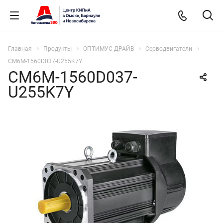
Главная
Продукты
ОПТИМУС ДРАЙВ
Cерводвигатели
CM6M-1560D037-U255K7Y
CM6M-1560D037-
U255K7Y