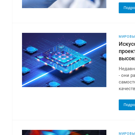
Подро
МИРОВЫ
Искус
проек
высок
Недавн
- они 
самост
качест
Подро
МИРОВЫ