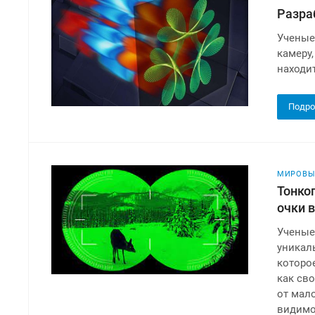
Разра
Ученые
камеру
находи
Подро
МИРОВЫ
Тонко
очки 
Ученые
уникал
которо
как св
от мал
видимо