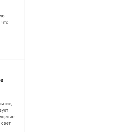
ую
 что
ые
рытие,
вует
вещение
 свет