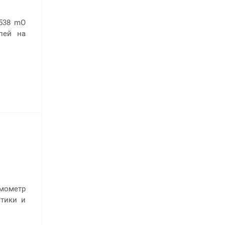
538 mO
пей на
мометр
тики и