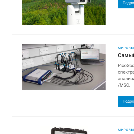
Подро
МИРОВЫ
Самый
PicoSco
спектр
анализ
/MSO.
Подро
МИРОВЫ