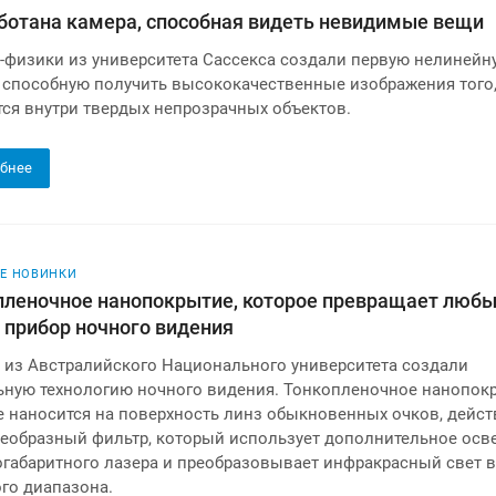
ботана камера, способная видеть невидимые вещи
-физики из университета Сассекса создали первую нелинейн
, способную получить высококачественные изображения того,
тся внутри твердых непрозрачных объектов.
бнее
Е НОВИНКИ
пленочное нанопокрытие, которое превращает люб
в прибор ночного видения
 из Австралийского Национального университета создали
ьную технологию ночного видения. Тонкопленочное нанопок
е наносится на поверхность линз обыкновенных очков, дейст
оеобразный фильтр, который использует дополнительное ос
огабаритного лазера и преобразовывает инфракрасный свет в
го диапазона.