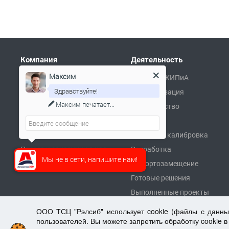
Компания
Деятельность
Максим
Здравствуйте!
Контакты
Поставка КИПиА
Я онлайн и готов Вам помочь!
О компании
Автоматизация
Сертификаты
Производство
Партнеры
Ремонт
Реквизиты
Поверка и калибровка
Пресса и заказчики о нас
Разработка
Мы не в сети, напишите нам!
Вакансии
Импортозамещение
Готовые решения
Выполненные проекты
ООО ТСЦ "Рэлсиб" использует cookie (файлы с данн
пользователей. Вы можете запретить обработку cookie в