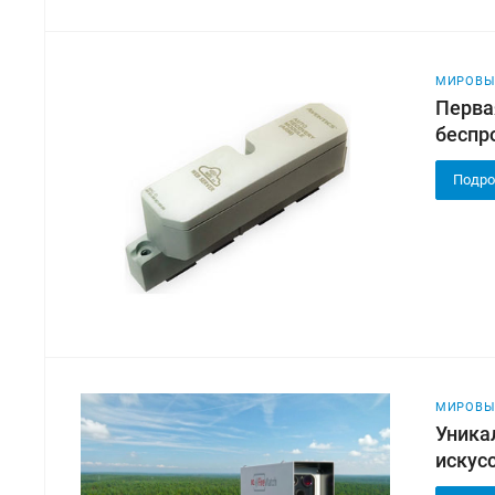
МИРОВЫ
Перва
беспр
Подро
МИРОВЫ
Уника
искусс