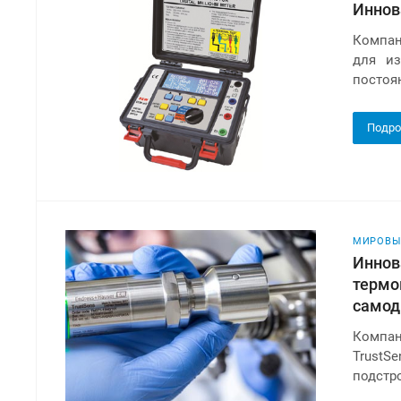
Иннов
Компан
для из
постоя
Подро
МИРОВЫ
Иннов
термо
самод
Компан
TrustS
подстро