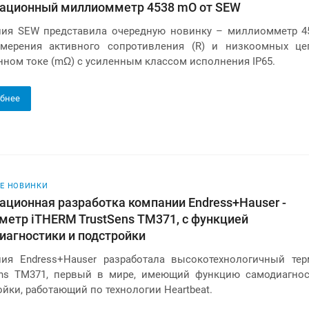
ационный миллиомметр 4538 mO от SEW
ия SEW представила очередную новинку – миллиомметр 4
мерения активного сопротивления (R) и низкоомных це
нном токе (mΩ) с усиленным классом исполнения IP65.
бнее
Е НОВИНКИ
ационная разработка компании Endress+Hauser -
метр iTHERM TrustSens ТМ371, с функцией
иагностики и подстройки
ия Endress+Hauser разработала высокотехнологичный тер
ens ТМ371, первый в мире, имеющий функцию самодиагнос
йки, работающий по технологии Heartbeat.