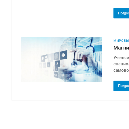
Подро
МИРОВЫ
Магни
Ученые
специа
самово
Подро