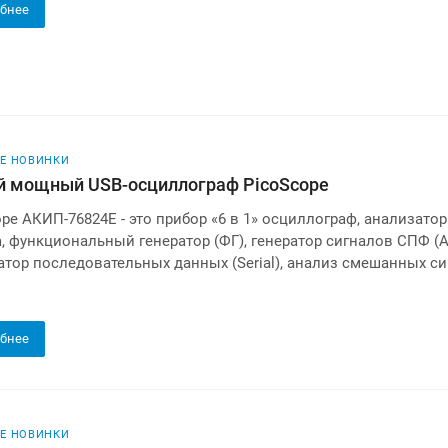
бнее
Е НОВИНКИ
 мощный USB-осциллограф PicoScope
pe АКИП-76824E - это прибор «6 в 1» осциллограф, анализатор
а, функциональный генератор (ФГ), генератор сигналов СПФ (
атор последовательных данных (Serial), анализ смешанных с
бнее
Е НОВИНКИ